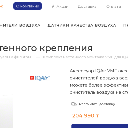
О компании
Акции
Доставка
Оплата
ОК
НИТЕЛИ ВОЗДУХА
ДАТЧИКИ КАЧЕСТВА ВОЗДУХА
П
стенного крепления
—
уары и фильтры
Комплект настенного монтажа VMF для IQA
Аксессуар IQAir VMF акс
очистителей воздуха всех
можете более эффективн
очиститель воздуха на ст
Рассчитать доставку
204 990
₸