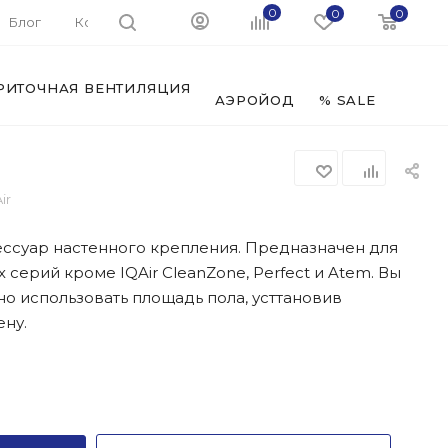
0
0
0
Блог
Контакты
РИТОЧНАЯ ВЕНТИЛЯЦИЯ
ФИЛЬ
АЭРОЙОД
% SALE
ir
ессуар настенного крепления. Предназначен для
 серий кроме IQAir CleanZone, Perfect и Atem. Вы
о использовать площадь пола, усттановив
ену.