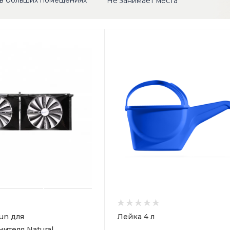
в больших помещениях
Не занимает места
un для
Лейка 4 л
ителя Natural