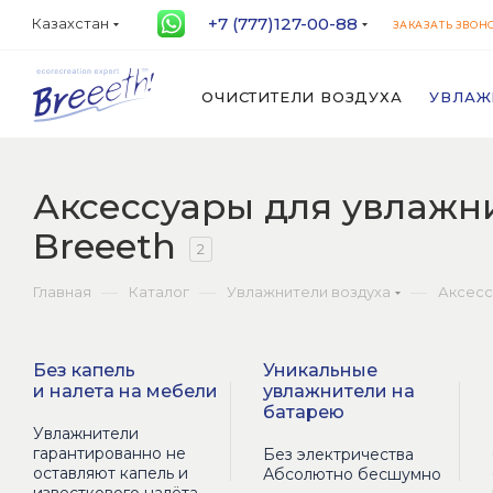
+7 (777)127-00-88
Казахстан
ЗАКАЗАТЬ ЗВОН
ОЧИСТИТЕЛИ ВОЗДУХА
УВЛАЖ
Аксессуары для увлажн
Breeeth
2
—
—
—
Главная
Каталог
Увлажнители воздуха
Аксес
Без капель
Уникальные
и налета на мебели
увлажнители на
батарею
Увлажнители
гарантированно не
Без электричества
оставляют капель и
Абсолютно бесшумно