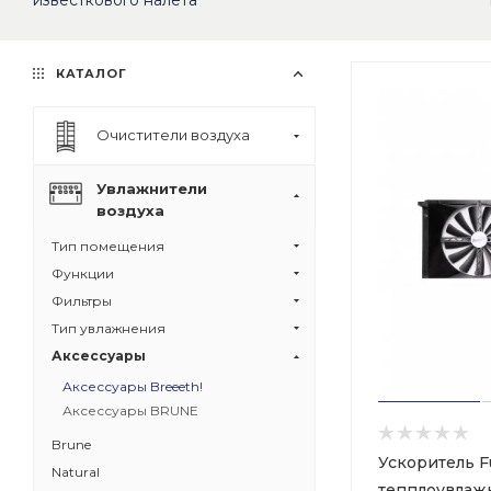
известкового налёта
КАТАЛОГ
Очистители воздуха
Увлажнители
воздуха
Тип помещения
Функции
Фильтры
Тип увлажнения
Аксессуары
Аксессуары Breeeth!
Аксессуары BRUNE
Brune
Ускоритель F
Natural
тепплоувлажн