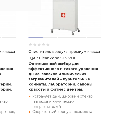
 класса
Очиститель воздуха премиум класса
IQAir CleanZone SLS VOC
Оптимальный выбор для
аления
эффективного и тихого удаления
х
дыма, запахов и химических
загрязнителей – курительные
терий.
комнаты, лаборатории, салоны
торий,
красоты и фитнес центры.
Устраняет дым, широкий спектр
ектр
запахов и химических
загрязнителей
ергенов,
Сверхтонкий корпус - возможна