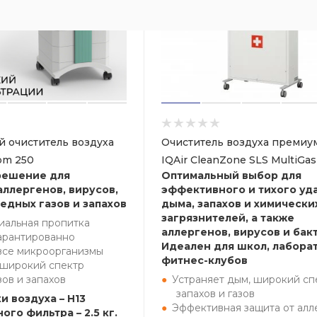
 очиститель воздуха
Очиститель воздуха премиум
oom 250
IQAir CleanZone SLS MultiGas
решение для
Оптимальный выбор для
аллергенов, вирусов,
эффективного и тихого уд
едных газов и запахов
дыма, запахов и химически
загрязнителей, а также
иальная пропитка
аллергенов, вирусов и бак
арантированно
Идеален для школ, лабора
все микроорганизмы
фитнес-клубов
 широкий спектр
зов и запахов
Устраняет дым, широкий сп
запахов и газов
и воздуха – H13
Эффективная защита от алл
ого фильтра – 2.5 кг.