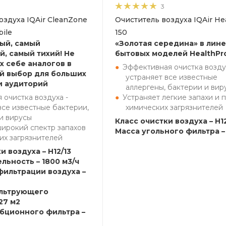
3
оздуха IQAir CleanZone
Очиститель воздуха IQAir He
ile
150
ый, самый
«Золотая середина» в лин
, самый тихий! Не
бытовых моделей HealthPr
х себе аналогов в
Эффективная очистка возду
й выбор для больших
устраняет все известные
и аудиторий
аллергены, бактерии и вир
 очистка воздуха -
Устраняет легкие запахи и 
все известные бактерии,
химических загрязнителей
и вирусы
Класс очистки воздуха – H12
широкий спектр запахов
Масса угольного фильтра – 
их загрязнителей
и воздуха – H12/13
льность – 1800 м3/ч
фильтрации воздуха –
льтрующего
27 м2
бционного фильтра –