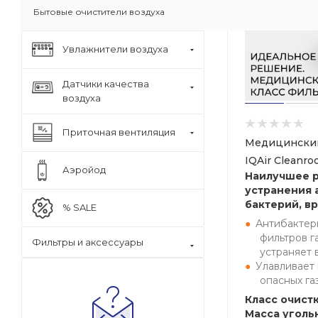
Бытовые очистители воздуха
Увлажнители воздуха
Датчики качества
воздуха
Приточная вентиляция
Медицинский
IQAir Cleanr
Аэройод
Наилучшее 
устранения 
бактерий, вр
% SALE
Антибактер
фильтров г
Фильтры и аксессуары
устраняет 
Улавливает
опасных га
Класс очистк
Масса угольн