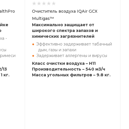
althPro
Очиститель воздуха IQAir GCX
Multigas™
ейке
Максимально защищает от
o
широкого спектра запахов и
химических загрязнителей
ха -
Эффективно задерживает табачный
усы
дым, газы и запахи
примеси
Задерживает аллергены и вирусы
Класс очистки воздуха – H11
/13
Производительность – 540 м3/ч
1 кг.
Масса угольных фильтров – 9.8 кг.