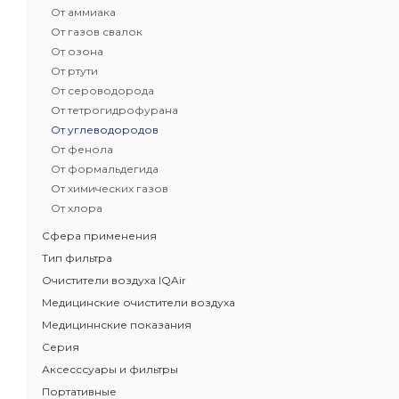
От аммиака
Бестселлер 
От газов свалок
HealthPro
От озона
Доказанная
От ртути
Задерживае
От сероводорода
бактерии, 
От тетрогидрофурана
Защита от з
От углеводородов
загрязните
От фенола
Класс очистк
От формальдегида
Масса угольн
От химических газов
От хлора
Сфера применения
Тип фильтра
Очистители воздуха IQAir
Медицинские очистители воздуха
Медициннские показания
Серия
Аксесссуары и фильтры
Портативные