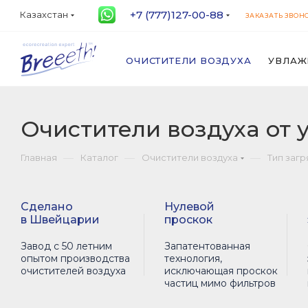
+7 (777)127-00-88
Казахстан
ЗАКАЗАТЬ ЗВОН
ОЧИСТИТЕЛИ ВОЗДУХА
УВЛАЖ
Очистители воздуха от 
—
—
—
Главная
Каталог
Очистители воздуха
Тип заг
Сделано
Нулевой
в Швейцарии
проскок
Завод с 50 летним
Запатентованная
опытом производства
технология,
очистителей воздуха
исключающая проскок
частиц мимо фильтров