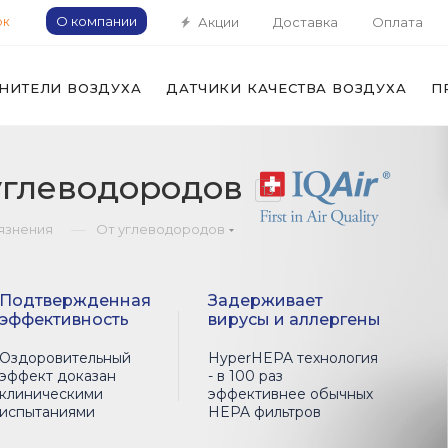
О компании
Акции
Доставка
Оплата
ОК
НИТЕЛИ ВОЗДУХА
ДАТЧИКИ КАЧЕСТВА ВОЗДУХА
П
углеводородов
13
—
рязнения
От углеводородов
Подтвержденная
Задерживает
эффективность
вирусы и аллергены
Оздоровительный
HyperHEPA технология
эффект доказан
- в 100 раз
клиническими
эффективнее обычных
испытаниями
HEPA фильтров