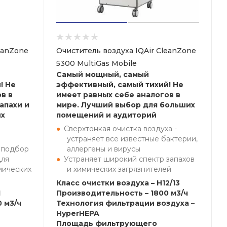
eanZone
Очиститель воздуха IQAir CleanZone
5300 MultiGas Mobile
Самый мощный, самый
! Не
эффективный, самый тихий! Не
в в
имеет равных себе аналогов в
апахи и
мире. Лучший выбор для больших
их
помещений и аудиторий
Сверхтонкая очистка воздуха -
устраняет все известные бактерии,
 подбор
аллергены и вирусы
для
Устраняет широкий спектр запахов
мических
и химических загрязнителей
Класс очистки воздуха – H12/13
1
Производительность – 1800 м3/ч
 м3/ч
Технология фильтрации воздуха –
HyperHEPA
Площадь фильтрующего