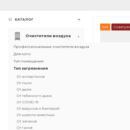
КАТАЛОГ
Хит
Советуе
Очистители воздуха
Профессиональные очистители воздуха
Для кого
Тип помещения
Тип загрязнения
От аллергенов
От пыли
От дыма
От табачного дыма
От COVID-19
От вирусов и бактерий
1
От шерсти животных
От запахов
Рециркуляци
От газов
воздуха IQAir