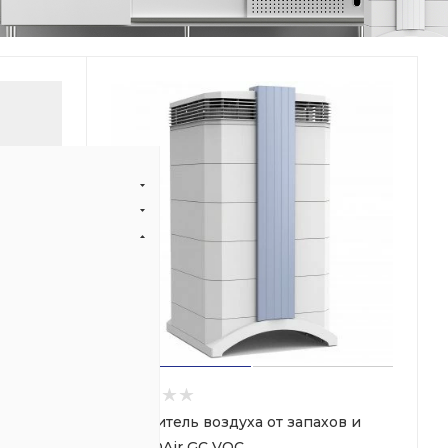
Очиститель воздуха от запахов и
газа IQAir GC VOC