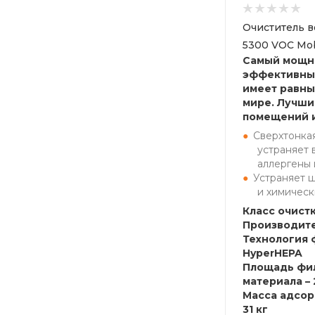
Очиститель в
5300 VOC Mob
Самый мощн
эффективный
имеет равны
мире. Лучши
помещений 
Сверхтонкая
устраняет 
аллергены 
Устраняет 
и химическ
Класс очистк
Производите
Технология 
HyperHEPA
Площадь фи
материала – 
Масса адсор
31 кг