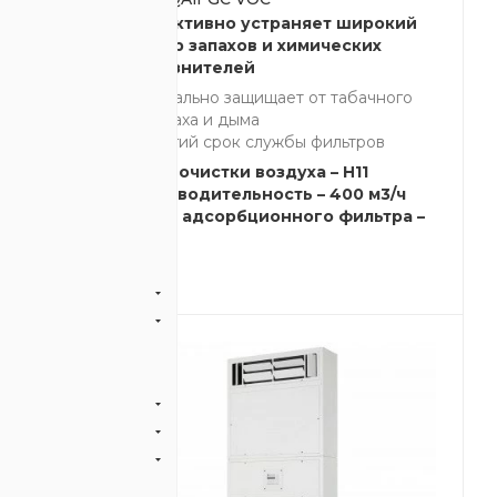
рокий
Эффективно устраняет широкий
их
спектр запахов и химических
загрязнителей
чного
Идеально защищает от табачного
запаха и дыма
ов
Долгий срок службы фильтров
1
Класс очистки воздуха – H11
м3/ч
Производительность – 400 м3/ч
5.4 кг
Масса адсорбционного фильтра –
5.4 кг