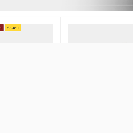
м
Акция
00
онный очиститель
Очиститель воздуха IQAir GC
 HealthPro 250
MultiGas