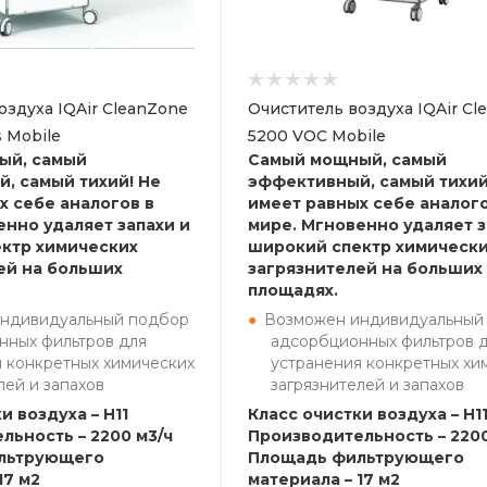
оздуха IQAir CleanZone
Очиститель воздуха IQAir Cl
s Mobile
5200 VOC Mobile
ый, самый
Самый мощный, самый
, самый тихий! Не
эффективный, самый тихий
х себе аналогов в
имеет равных себе аналого
енно удаляет запахи и
мире. Мгновенно удаляет з
ктр химических
широкий спектр химическ
ей на больших
загрязнителей на больших
площадях.
ндивидуальный подбор
Возможен индивидуальный
нных фильтров для
адсорбционных фильтров 
 конкретных химических
устранения конкретных хи
лей и запахов
загрязнителей и запахов
и воздуха – H11
Класс очистки воздуха – H1
льность – 2200 м3/ч
Производительность – 2200
льтрующего
Площадь фильтрующего
17 м2
материала – 17 м2