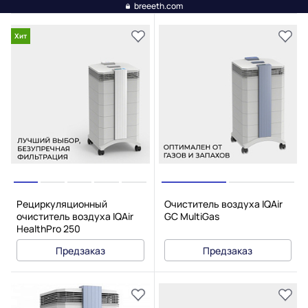
breeeth.com
Хит
Рециркуляционный
Очиститель воздуха IQAir
очиститель воздуха IQAir
GC MultiGas
HealthPro 250
Предзаказ
Предзаказ