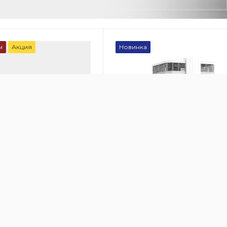
м
Акция
Новинка
00
100
онный очиститель
Рециркуляционный очистит
 HealthPro 250
воздуха IQAir HealthPro 250 