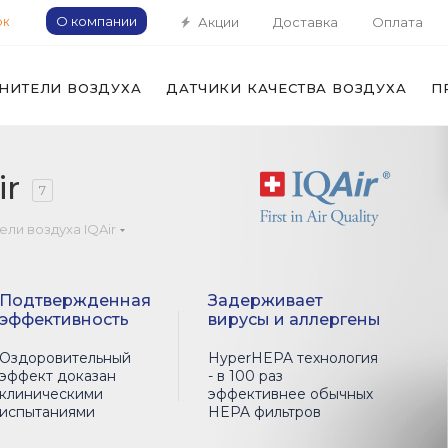
О компании
Акции
Доставка
Оплата
ОК
НИТЕЛИ ВОЗДУХА
ДАТЧИКИ КАЧЕСТВА ВОЗДУХА
П
ir
7
ли воздуха IQAir
Подтвержденная
Задерживает
эффективность
вирусы и аллергены
Оздоровительный
HyperHEPA технология
эффект доказан
- в 100 раз
клиническими
эффективнее обычных
испытаниями
HEPA фильтров