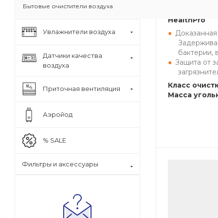
Бытовые очистители воздуха
Бестселлер 
HealthPro
Увлажнители воздуха
Доказанная
Задерживае
бактерии, 
Датчики качества
Защита от з
воздуха
загрязните
Класс очистк
Приточная вентиляция
Масса угольн
Аэройод
% SALE
Фильтры и аксессуары