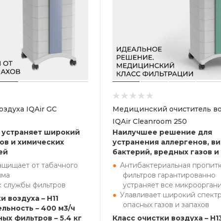
оздуха IQAir GC
Медицинский очиститель во
IQAir Cleanroom 250
 устраняет широкий
Наилучшее решение для
хов и химических
устранения аллергенов, ви
ей
бактерий, вредных газов и
ащищает от табачного
Антибактериальная пропит
ыма
фильтров гарантированно
к службы фильтров
устраняет все микроорган
Улавливает широкий спект
и воздуха – H11
опасных газов и запахов
льность – 400 м3/ч
ых фильтров – 5.4 кг
Класс очистки воздуха – H1