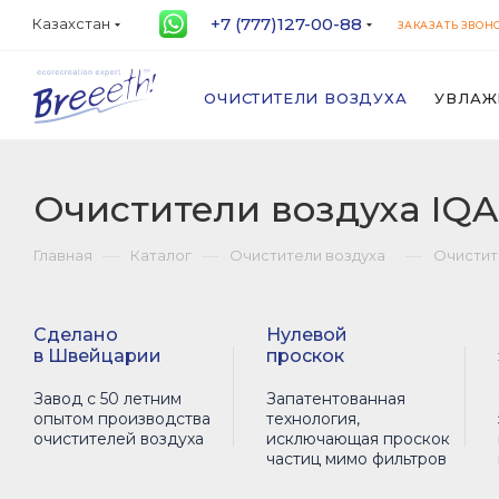
+7 (777)127-00-88
Казахстан
ЗАКАЗАТЬ ЗВОН
ОЧИСТИТЕЛИ ВОЗДУХА
УВЛАЖ
Очистители воздуха IQA
—
—
—
Главная
Каталог
Очистители воздуха
Очистите
Сделано
Нулевой
в Швейцарии
проскок
Завод с 50 летним
Запатентованная
опытом производства
технология,
очистителей воздуха
исключающая проскок
частиц мимо фильтров