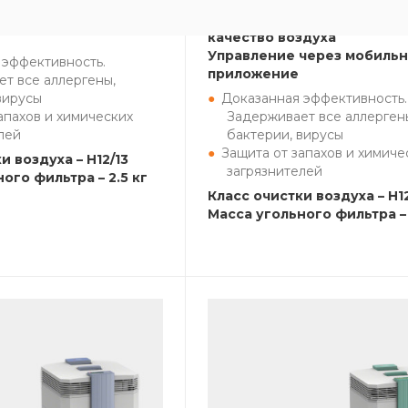
в линейке моделей
Встроенный датчик контро
качество воздуха
Управление через мобиль
 эффективность.
приложение
т все аллергены,
вирусы
Доказанная эффективность.
апахов и химических
Задерживает все аллерген
лей
бактерии, вирусы
Защита от запахов и химиче
и воздуха – H12/13
загрязнителей
ого фильтра – 2.5 кг
Класс очистки воздуха – H12
Масса угольного фильтра – 