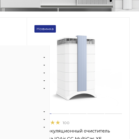
Новинка
100
ель
Рециркуляционный очиститель
XE
воздуха IQAir GC MultiGas XE