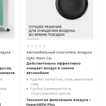
здуха
Автомобильный очиститель воздуха
IQAir Atem Car
Действительно эффективно
русов,
очищает воздух в салоне
 запахов
автомобиля
ка
Удаляет аллергены, пыль, выхлопные
газы
измы
Удобно размещается за
р
подголовником кресла
Технология фильтрации воздуха –
3
HyperHEPA Plus