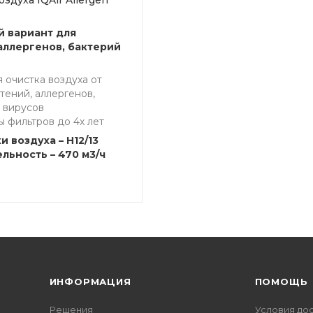
здуха IQAir Allergen
 вариант для
аллергенов, бактерий
 очистка воздуха от
тений, аллергенов,
 вирусов
 фильтров до 4х лет
и воздуха – H12/13
льность – 470 м3/ч
ИНФОРМАЦИЯ
ПОМОЩЬ
Решения
Условия до