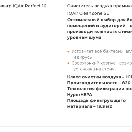
ьтр IQAir Perfect 16
Очиститель воздуха премиум
IQAir CleanZone SL
Оптимальный выбор для б
помещений и аудиторий – 
производительность с низ
уровнем шума
Устраняет все бактерии, ал
и вирусы
Сверхтонкий корпус - возм
установка на стену
Класс очистки воздуха – H1
Производительность – 820 
Технология фильтрации во
HyperHEPA
Площадь фильтрующего
материала – 13.3 м2