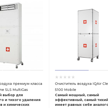
оздуха премиум класса
Очиститель воздуха IQAir Cl
ne SLS MultiGas
5100 Mobile
й выбор для
Самый мощный, самый
о и тихого удаления
эффективный, самый тихий
ов и химических
имеет равных себе аналого