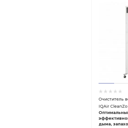
Очиститель в
IQAir CleanZo
Оптимальны
эффективног
дыма, запах