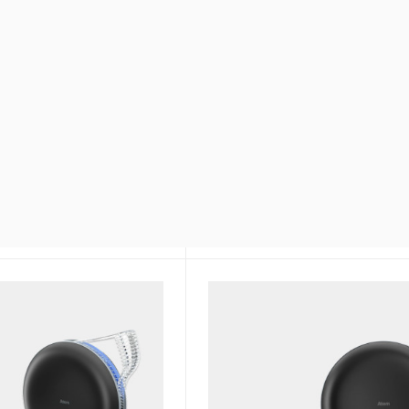
в линейке моделей
Сверхтонкая фильтрация в
от аллергенов, вирусов, б
 эффективность.
Антибактериальная пропит
т все аллергены,
фильтров
вирусы
Не выделяет ОЗОН и не им
апахов и химических
побочных эффектов
лей
Класс очистки воздуха – H1
и воздуха – H12/13
Производительность – 500 
ого фильтра – 2.5 кг