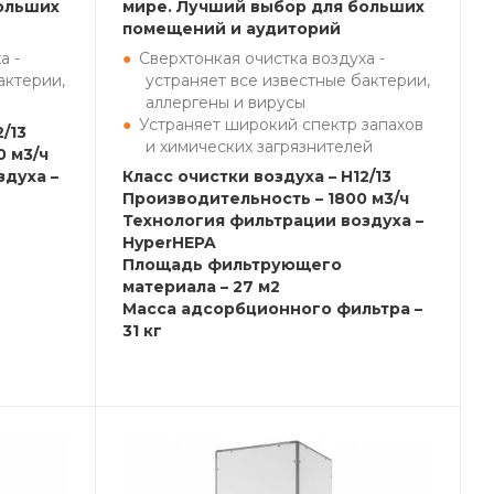
ольших
мире. Лучший выбор для больших
помещений и аудиторий
а -
Сверхтонкая очистка воздуха -
актерии,
устраняет все известные бактерии,
аллергены и вирусы
Устраняет широкий спектр запахов
/13
и химических загрязнителей
 м3/ч
здуха –
Класс очистки воздуха – H12/13
Производительность – 1800 м3/ч
Технология фильтрации воздуха –
HyperHEPA
Площадь фильтрующего
материала – 27 м2
Масса адсорбционного фильтра –
31 кг