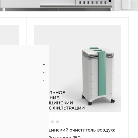
здуха
Медицинский очиститель воздуха
IQAir Cleanroom 250