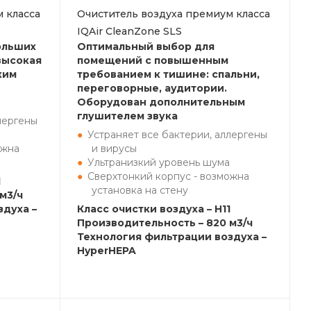
 класса
Очиститель воздуха премиум класса
IQAir CleanZone SLS
ольших
Оптимальный выбор для
высокая
помещений с повышенным
ким
требованием к тишине: спальни,
переговорные, аудитории.
Оборудован дополнительным
глушителем звука
лергены
Устраняет все бактерии, аллергены
ожна
и вирусы
Ультранизкий уровень шума
Сверхтонкий корпус - возможна
1
установка на стену
м3/ч
здуха –
Класс очистки воздуха – H11
Производительность – 820 м3/ч
Технология фильтрации воздуха –
HyperHEPA