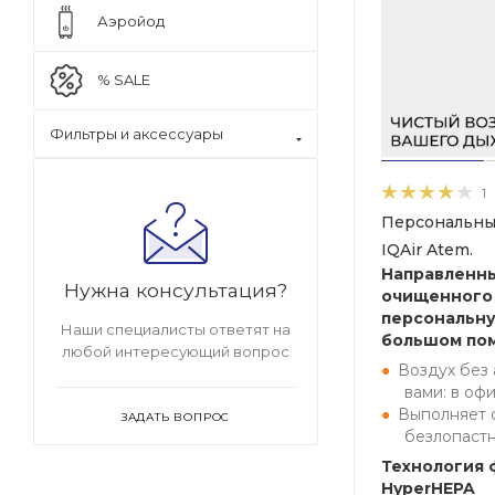
Аэройод
% SALE
Фильтры и аксессуары
1
Персональны
IQAir Atem.
Направленн
Нужна консультация?
очищенного 
персональну
Наши специалисты ответят на
большом по
любой интересующий вопрос
Воздух без 
вами: в оф
Выполняет 
ЗАДАТЬ ВОПРОС
безлопастн
Технология 
HyperHEPA