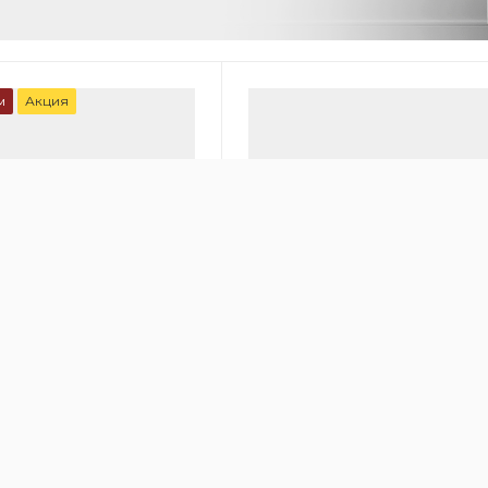
м
Акция
00
онный очиститель
Медицинский очиститель во
 HealthPro 250
IQAir Cleanroom 100