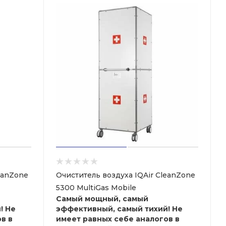
eanZone
Очиститель воздуха IQAir CleanZone
5300 MultiGas Mobile
Самый мощный, самый
! Не
эффективный, самый тихий! Не
в в
имеет равных себе аналогов в