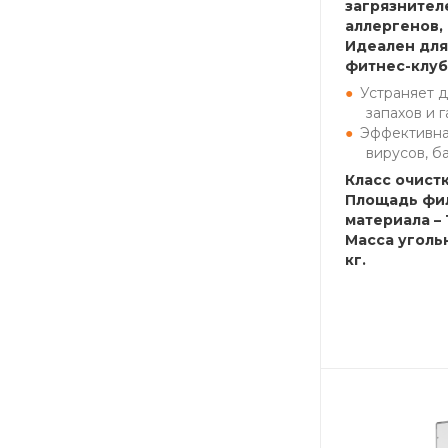
загрязнителе
аллергенов, 
Идеален для
фитнес-клу
Устраняет 
запахов и г
Эффективная
вирусов, б
Класс очистк
Площадь фи
материала – 
Масса уголь
кг.