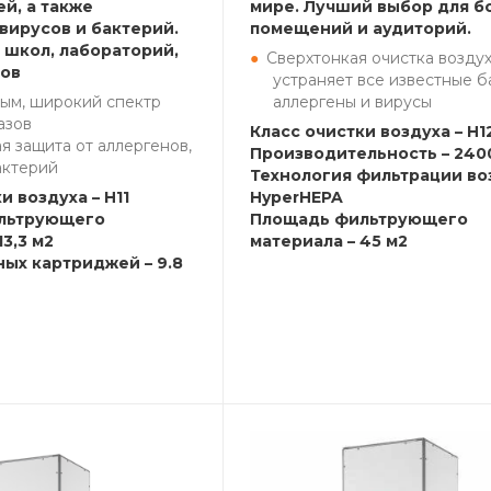
й, а также
мире. Лучший выбор для б
вирусов и бактерий.
помещений и аудиторий.
 школ, лабораторий,
Сверхтонкая очистка воздух
бов
устраняет все известные б
дым, широкий спектр
аллергены и вирусы
азов
Класс очистки воздуха – H12
 защита от аллергенов,
Производительность – 2400
актерий
Технология фильтрации во
и воздуха – H11
HyperHEPA
льтрующего
Площадь фильтрующего
13,3 м2
материала – 45 м2
ных картриджей – 9.8