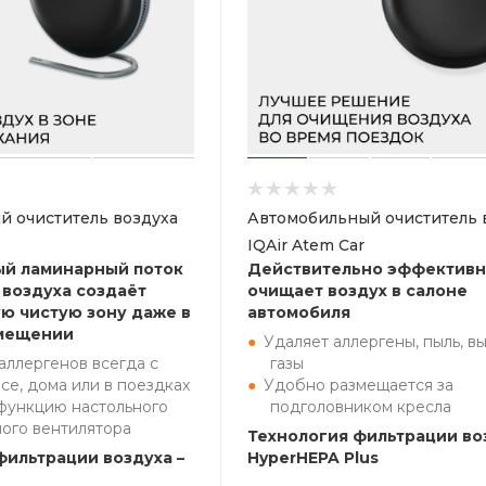
й очиститель воздуха
Автомобильный очиститель 
IQAir Atem Car
ый ламинарный поток
Действительно эффектив
воздуха создаёт
очищает воздух в салоне
ю чистую зону даже в
автомобиля
мещении
Удаляет аллергены, пыль, в
аллергенов всегда с
газы
исе, дома или в поездках
Удобно размещается за
функцию настольного
подголовником кресла
ого вентилятора
Технология фильтрации во
фильтрации воздуха –
HyperHEPA Plus