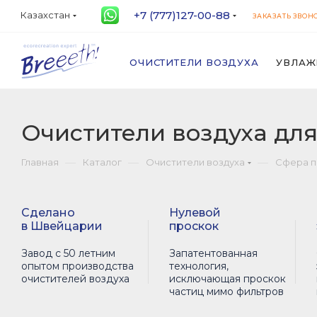
+7 (777)127-00-88
Казахстан
ЗАКАЗАТЬ ЗВОН
ОЧИСТИТЕЛИ ВОЗДУХА
УВЛАЖ
Очистители воздуха дл
—
—
—
Главная
Каталог
Очистители воздуха
Сфера 
Сделано
Нулевой
в Швейцарии
проскок
Завод с 50 летним
Запатентованная
опытом производства
технология,
очистителей воздуха
исключающая проскок
частиц мимо фильтров