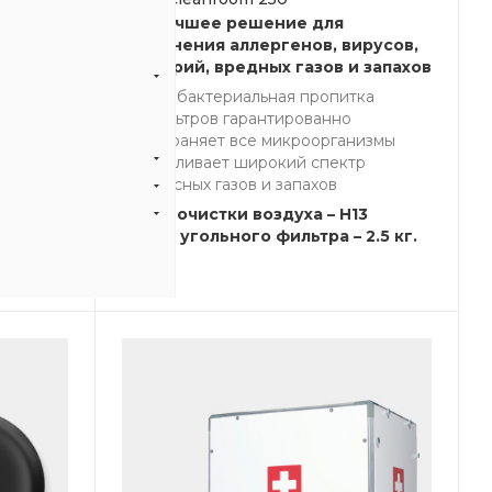
оздуха
Наилучшее решение для
актерий
устранения аллергенов, вирусов,
бактерий, вредных газов и запахов
ка
Антибактериальная пропитка
еет
фильтров гарантированно
устраняет все микроорганизмы
Улавливает широкий спектр
3
опасных газов и запахов
м3/ч
Класс очистки воздуха – H13
Масса угольного фильтра – 2.5 кг.