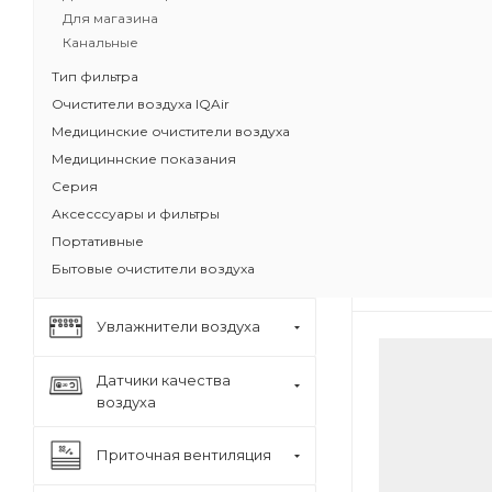
Для магазина
Бестселлер 
Канальные
HealthPro
Доказанная
Тип фильтра
Задерживае
Очистители воздуха IQAir
бактерии, 
Медицинские очистители воздуха
Защита от з
Медициннские показания
загрязните
Серия
Класс очистк
Масса угольн
Аксесссуары и фильтры
Портативные
Бытовые очистители воздуха
Увлажнители воздуха
Датчики качества
воздуха
Приточная вентиляция