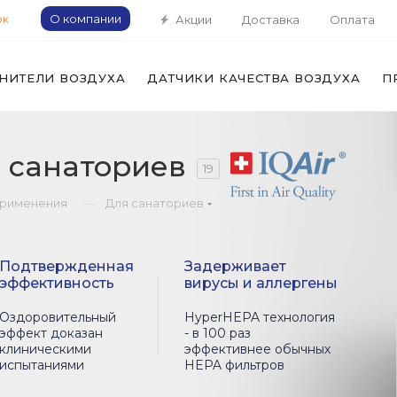
О компании
Акции
Доставка
Оплата
ОК
НИТЕЛИ ВОЗДУХА
ДАТЧИКИ КАЧЕСТВА ВОЗДУХА
П
я санаториев
19
—
применения
Для санаториев
Подтвержденная
Задерживает
эффективность
вирусы и аллергены
Оздоровительный
HyperHEPA технология
эффект доказан
- в 100 раз
клиническими
эффективнее обычных
испытаниями
HEPA фильтров