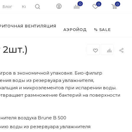
0
0
0
Блог
Контакты
РИТОЧНАЯ ВЕНТИЛЯЦИЯ
ФИЛЬ
АЭРОЙОД
% SALE
 2шт.)
ьтров в экономичной упаковке. Био-фильтр
ения воды из резервуара увлажнителя,
кальция и микроэлементов при испарении воды.
твращает размножение бактерий на поверхности
нителя воздуха Brune B 500
нию воды из резервуара увлажнителя