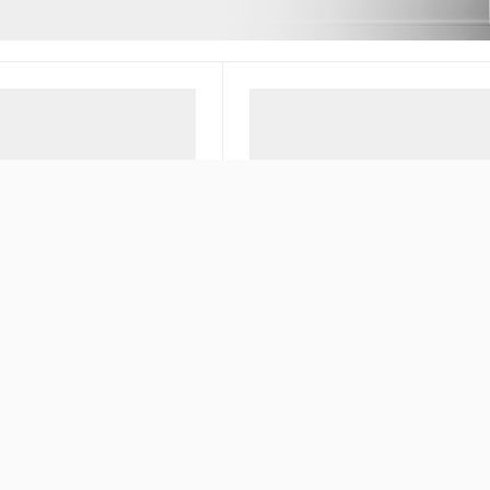
3
здуха IQAir Allergen
Очиститель воздуха IQAir He
150