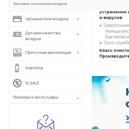
Бытовые очистители воздуха
Оптимальный
устранения 
и вирусов
Увлажнители воздуха
Сверхтонкая
пыльцы рас
Датчики качества
бактерий и
воздуха
Срок службы
Класс очистк
Приточная вентиляция
Производите
Аэройод
% SALE
Фильтры и аксессуары