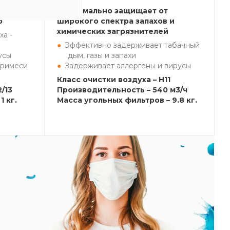
ейке
Максимально защищает от
o
широкого спектра запахов и
химических загрязнителей
ха -
Эффективно задерживает табачный
усы
дым, газы и запахи
примеси
Задерживает аллергены и вирусы
Класс очистки воздуха – H11
/13
Производительность – 540 м3/ч
1 кг.
Масса угольных фильтров – 9.8 кг.