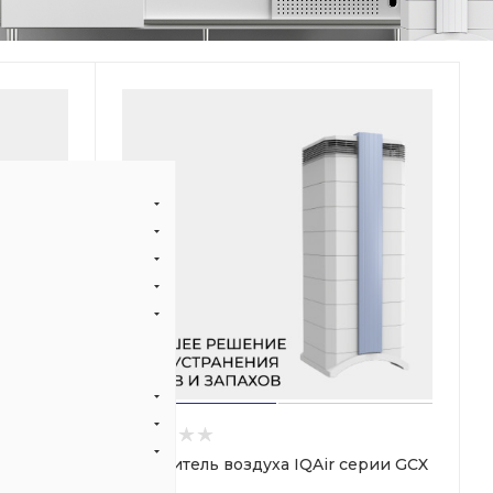
althPro
Очиститель воздуха IQAir серии GCX