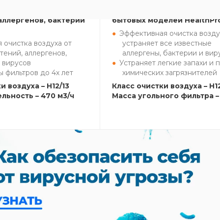
 вариант для
«Золотая середина» в лин
аллергенов, бактерий
бытовых моделей HealthPr
Эффективная очистка возду
 очистка воздуха от
устраняет все известные
тений, аллергенов,
аллергены, бактерии и вир
 вирусов
Устраняет легкие запахи и 
 фильтров до 4х лет
химических загрязнителей
и воздуха – H12/13
Класс очистки воздуха – H12
льность – 470 м3/ч
Масса угольного фильтра – 