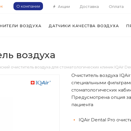
О компании
Акции
Доставка
Оплата
ОК
НИТЕЛИ ВОЗДУХА
ДАТЧИКИ КАЧЕСТВА ВОЗДУХА
П
ель воздуха
ский очиститель воздуха для стоматологических клиник IQAir De
Очиститель воздуха IQAir
специальными фильтрами
стоматологических кабин
Предусмотрена опция за
пациента
IQAir Dental Pro очис