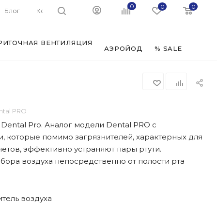
0
0
0
Блог
Контакты
РИТОЧНАЯ ВЕНТИЛЯЦИЯ
ФИЛЬ
АЭРОЙОД
% SALE
ntal PRO
 Dental Pro. Аналог модели Dental PRO с
, которые помимо загрязнителей, характерных для
етов, эффективно устраняют пары ртути.
бора воздуха непосредственно от полости рта
титель воздуха