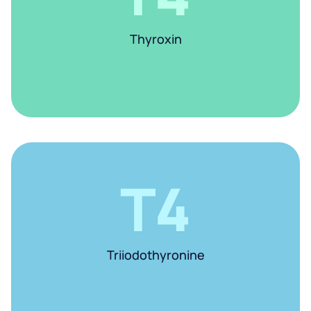
Thyroxin
Т4
Triiodothyronine