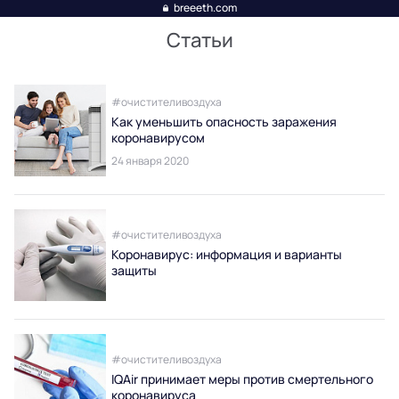
breeeth.com
Статьи
#очистителивоздуха
Как уменьшить опасность заражения
коронавирусом
24 января 2020
#очистителивоздуха
Коронавирус: информация и варианты
защиты
#очистителивоздуха
IQAir принимает меры против смертельного
коронавируса