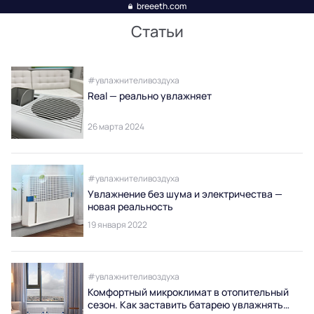
breeeth.com
Статьи
#увлажнителивоздуха
Real — реально увлажняет
26 марта 2024
#увлажнителивоздуха
Увлажнение без шума и электричества —
новая реальность
19 января 2022
#увлажнителивоздуха
Комфортный микроклимат в отопительный
сезон. Как заставить батарею увлажнять